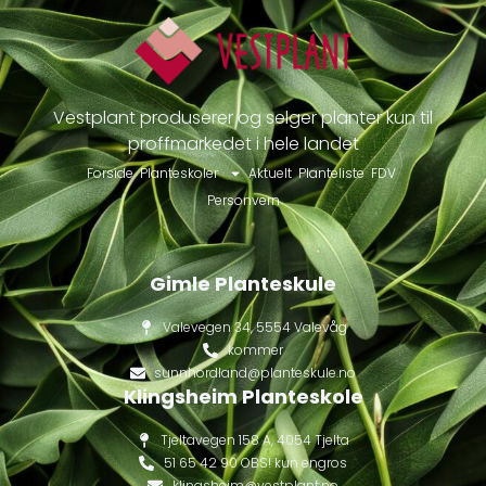
Vestplant produserer og selger planter kun til
proffmarkedet i hele landet
Forside
Planteskoler
Aktuelt
Planteliste
FDV
Personvern
Gimle Planteskule
Valevegen 34, 5554 Valevåg
kommer
sunnhordland@planteskule.no
Klingsheim Planteskole
Tjeltavegen 158 A, 4054 Tjelta
51 65 42 90 OBS! kun engros
klingsheim@vestplant.no