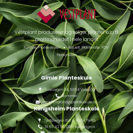
Vestplant produserer og selger planter kun til
proffmarkedet i hele landet
Forside
Planteskoler
Aktuelt
Planteliste
FDV
Personvern
Gimle Planteskule
Valevegen 34, 5554 Valevåg
kommer
sunnhordland@planteskule.no
Klingsheim Planteskole
Tjeltavegen 158 A, 4054 Tjelta
51 65 42 90 OBS! kun engros
klingsheim@vestplant.no