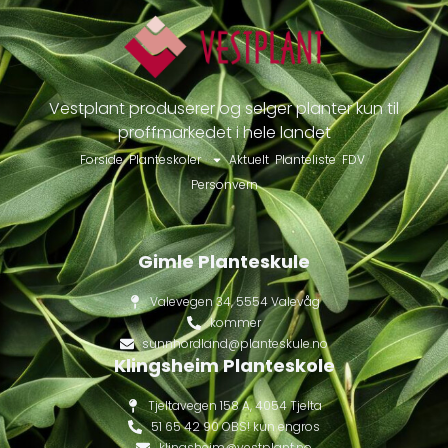
Vestplant produserer og selger planter kun til
proffmarkedet i hele landet
Forside
Planteskoler
Aktuelt
Planteliste
FDV
Personvern
Gimle Planteskule
Valevegen 34, 5554 Valevåg
kommer
sunnhordland@planteskule.no
Klingsheim Planteskole
Tjeltavegen 158 A, 4054 Tjelta
51 65 42 90 OBS! kun engros
klingsheim@vestplant.no