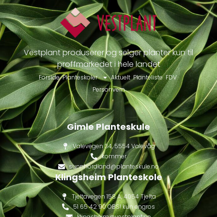
Vestplant produserer og selger planter kun til
proffmarkedet i hele landet
Forside
Planteskoler
Aktuelt
Planteliste
FDV
Personvern
Gimle Planteskule
Valevegen 34, 5554 Valevåg
kommer
sunnhordland@planteskule.no
Klingsheim Planteskole
Tjeltavegen 158 A, 4054 Tjelta
51 65 42 90 OBS! kun engros
klingsheim@vestplant.no