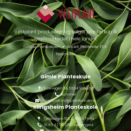
Vestplant produserer og selger planter kun til
proffmarkedet i hele landet
Forside
Planteskoler
Aktuelt
Planteliste
FDV
Personvern
Gimle Planteskule
Valevegen 34, 5554 Valevåg
kommer
sunnhordland@planteskule.no
Klingsheim Planteskole
Tjeltavegen 158 A, 4054 Tjelta
51 65 42 90 OBS! kun engros
klingsheim@vestplant.no