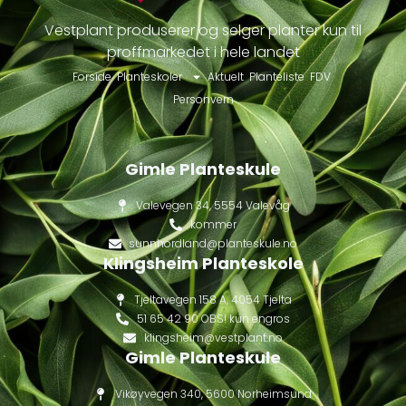
Vestplant produserer og selger planter kun til
proffmarkedet i hele landet
Forside
Planteskoler
Aktuelt
Planteliste
FDV
Personvern
Gimle Planteskule
Valevegen 34, 5554 Valevåg
kommer
sunnhordland@planteskule.no
Klingsheim Planteskole
Tjeltavegen 158 A, 4054 Tjelta
51 65 42 90 OBS! kun engros
klingsheim@vestplant.no
Gimle Planteskule
Vikøyvegen 340, 5600 Norheimsund