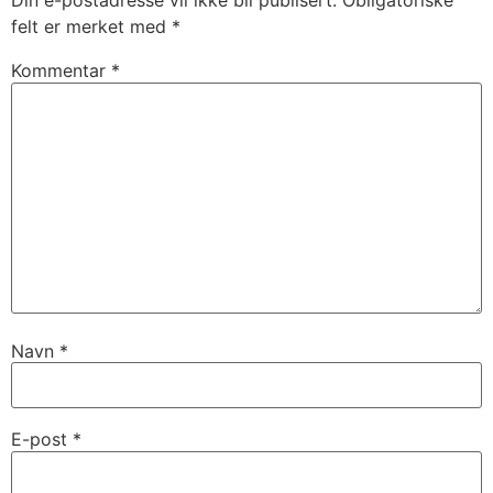
Din e-postadresse vil ikke bli publisert.
Obligatoriske
felt er merket med
*
Kommentar
*
Navn
*
E-post
*