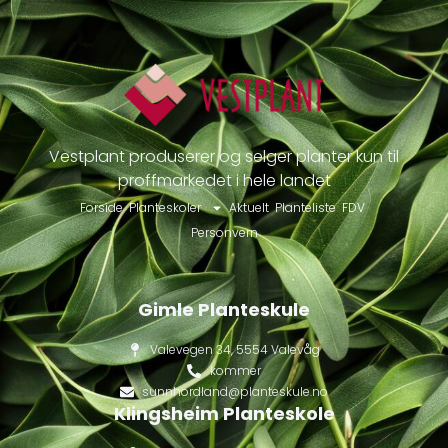
Vestplant produserer og selger planter kun til
proffmarkedet i hele landet
Forside
Planteskoler
Aktuelt
Planteliste
FDV
Personvern
Gimle Planteskule
Valevegen 34, 5554 Valevåg
kommer
sunnhordland@planteskule.no
Klingsheim Planteskole