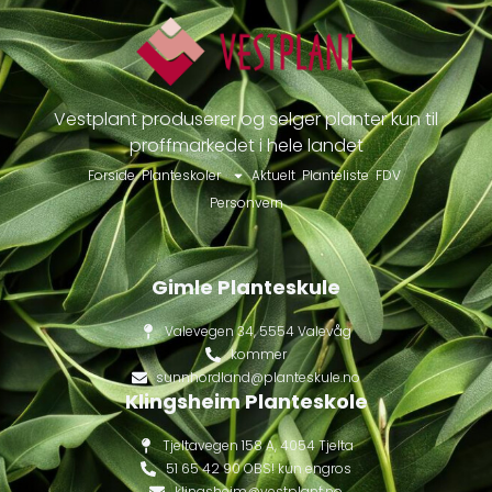
Vestplant produserer og selger planter kun til
proffmarkedet i hele landet
Forside
Planteskoler
Aktuelt
Planteliste
FDV
Personvern
Gimle Planteskule
Valevegen 34, 5554 Valevåg
kommer
sunnhordland@planteskule.no
Klingsheim Planteskole
Tjeltavegen 158 A, 4054 Tjelta
51 65 42 90 OBS! kun engros
klingsheim@vestplant.no