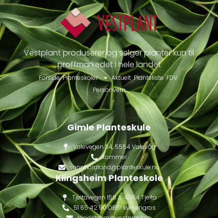
Vestplant produserer og selger planter kun til
proffmarkedet i hele landet
Forside
Planteskoler
Aktuelt
Planteliste
FDV
Personvern
Gimle Planteskule
Valevegen 34, 5554 Valevåg
kommer
sunnhordland@planteskule.no
Klingsheim Planteskole
Tjeltavegen 158 A, 4054 Tjelta
51 65 42 90 OBS! kun engros
klingsheim@vestplant.no