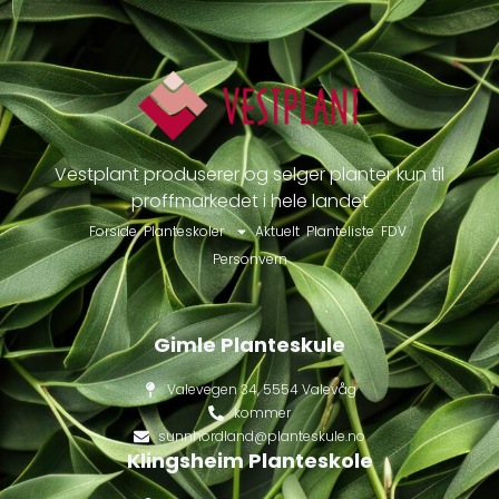
Vestplant produserer og selger planter kun til
proffmarkedet i hele landet
Forside
Planteskoler
Aktuelt
Planteliste
FDV
Personvern
Gimle Planteskule
Valevegen 34, 5554 Valevåg
kommer
sunnhordland@planteskule.no
Klingsheim Planteskole