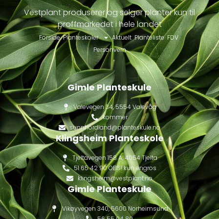
Vestplant produserer og selger planter kun til
proffmarkedet i hele landet
Forside
Planteskoler
Aktuelt
Planteliste
FDV
Personvern
Gimle Planteskule
Valevegen 34, 5554 Valevåg
kommer
sunnhordland@planteskule.no
Klingsheim Planteskole
Tjeltavegen 158 A, 4054 Tjelta
51 65 42 90 OBS! kun engros
klingsheim@vestplant.no
Gimle Planteskule
Vikøyvegen 340, 5600 Norheimsund
56 55 04 80