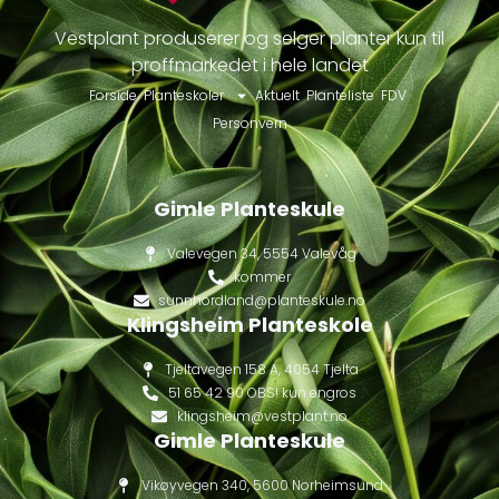
Vestplant produserer og selger planter kun til
proffmarkedet i hele landet
Forside
Planteskoler
Aktuelt
Planteliste
FDV
Personvern
Gimle Planteskule
Valevegen 34, 5554 Valevåg
kommer
sunnhordland@planteskule.no
Klingsheim Planteskole
Tjeltavegen 158 A, 4054 Tjelta
51 65 42 90 OBS! kun engros
klingsheim@vestplant.no
Gimle Planteskule
Vikøyvegen 340, 5600 Norheimsund