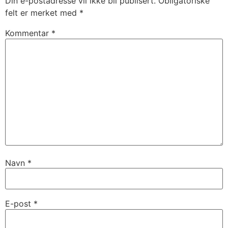
Din e-postadresse vil ikke bli publisert.
Obligatoriske
felt er merket med
*
Kommentar
*
Navn
*
E-post
*