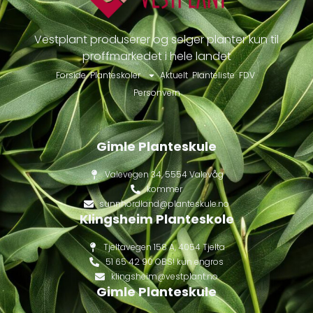
Vestplant produserer og selger planter kun til
proffmarkedet i hele landet
Forside
Planteskoler
Aktuelt
Planteliste
FDV
Personvern
Gimle Planteskule
Valevegen 34, 5554 Valevåg
kommer
sunnhordland@planteskule.no
Klingsheim Planteskole
Tjeltavegen 158 A, 4054 Tjelta
51 65 42 90 OBS! kun engros
klingsheim@vestplant.no
Gimle Planteskule