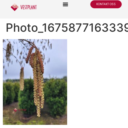
KONTAKT OSS
Photo_167587716333