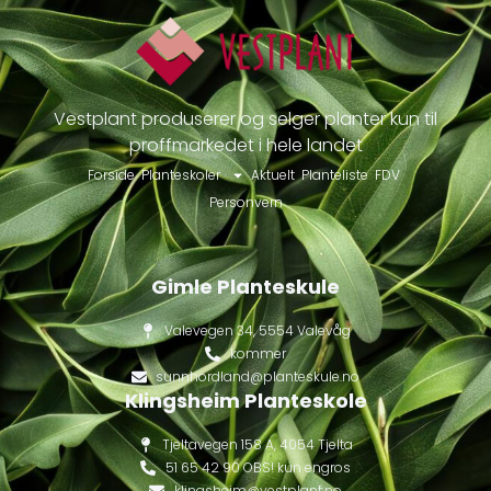
Vestplant produserer og selger planter kun til
proffmarkedet i hele landet
Forside
Planteskoler
Aktuelt
Planteliste
FDV
Personvern
Gimle Planteskule
Valevegen 34, 5554 Valevåg
kommer
sunnhordland@planteskule.no
Klingsheim Planteskole
Tjeltavegen 158 A, 4054 Tjelta
51 65 42 90 OBS! kun engros
klingsheim@vestplant.no