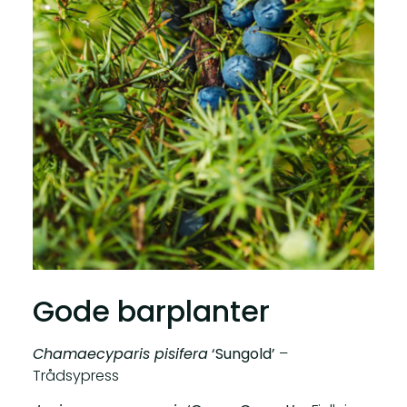
Gode barplanter
Chamaecyparis pisifera
‘Sungold’
–
Trådsypress