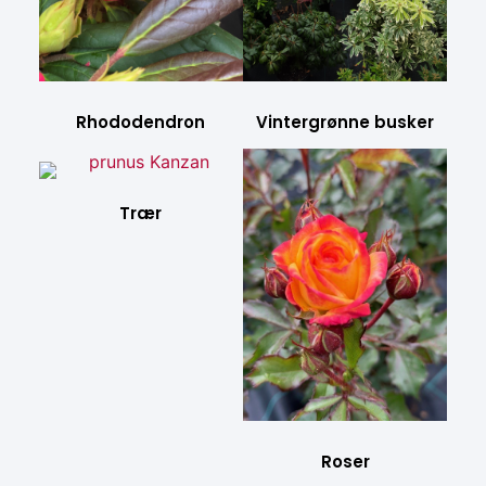
Rhododendron
Vintergrønne busker
Trær
Roser