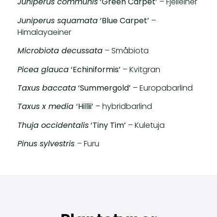
Juniperus communis
‘Green Carpet’
– Fjelleiner
Juniperus squamata
‘Blue Carpet’
–
Himalayaeiner
Microbiota decussata
– Småbiota
Picea glauca
‘Echiniformis’
– Kvitgran
Taxus baccata
‘Summergold’
– Europabarlind
Taxus x media
‘Hillii’
– hybridbarlind
Thuja occidentalis
‘Tiny Tim’
– Kuletuja
Pinus sylvestris
– Furu