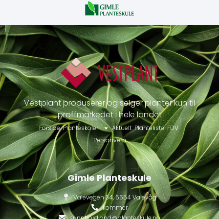
Vestplant produserer og selger planter kun til
proffmarkedet i hele landet
Forside
Planteskoler
Aktuelt
Planteliste
FDV
Personvern
Gimle Planteskule
Valevegen 34, 5554 Valevåg
kommer
sunnhordland@planteskule.no