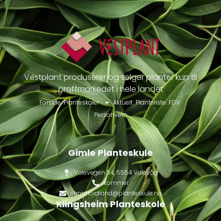
Vestplant produserer og selger planter kun til
proffmarkedet i hele landet
Forside
Planteskoler
Aktuelt
Planteliste
FDV
Personvern
Gimle Planteskule
Valevegen 34, 5554 Valevåg
kommer
sunnhordland@planteskule.no
Klingsheim Planteskole