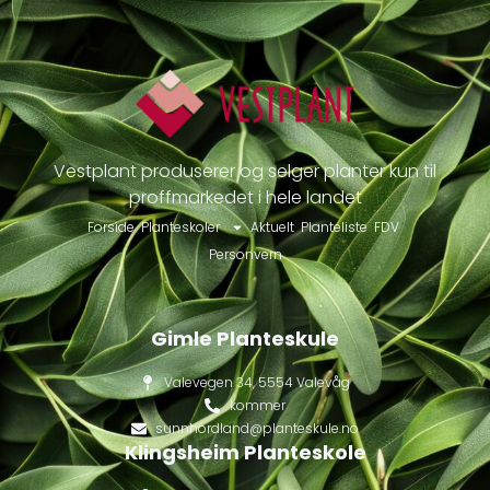
Vestplant produserer og selger planter kun til
proffmarkedet i hele landet
Forside
Planteskoler
Aktuelt
Planteliste
FDV
Personvern
Gimle Planteskule
Valevegen 34, 5554 Valevåg
kommer
sunnhordland@planteskule.no
Klingsheim Planteskole