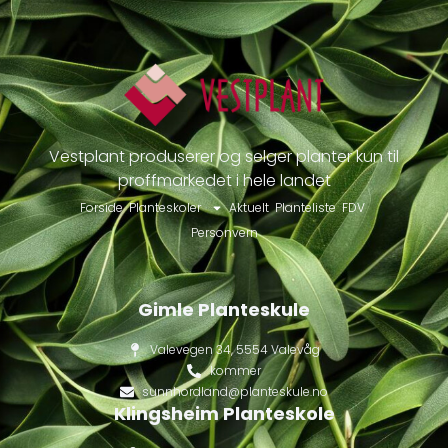
Vestplant produserer og selger planter kun til
proffmarkedet i hele landet
Forside
Planteskoler
Aktuelt
Planteliste
FDV
Personvern
Gimle Planteskule
Valevegen 34, 5554 Valevåg
kommer
sunnhordland@planteskule.no
Klingsheim Planteskole