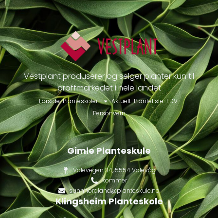
Vestplant produserer og selger planter kun til
proffmarkedet i hele landet
Forside
Planteskoler
Aktuelt
Planteliste
FDV
Personvern
Gimle Planteskule
Valevegen 34, 5554 Valevåg
kommer
sunnhordland@planteskule.no
Klingsheim Planteskole