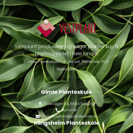
Vestplant produserer og selger planter kun til
proffmarkedet i hele landet
Forside
Planteskoler
Aktuelt
Planteliste
FDV
Personvern
Gimle Planteskule
Valevegen 34, 5554 Valevåg
kommer
sunnhordland@planteskule.no
Klingsheim Planteskole