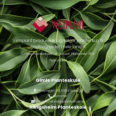
Vestplant produserer og selger planter kun til
proffmarkedet i hele landet
Forside
Planteskoler
Aktuelt
Planteliste
FDV
Personvern
Gimle Planteskule
Valevegen 34, 5554 Valevåg
kommer
sunnhordland@planteskule.no
Klingsheim Planteskole