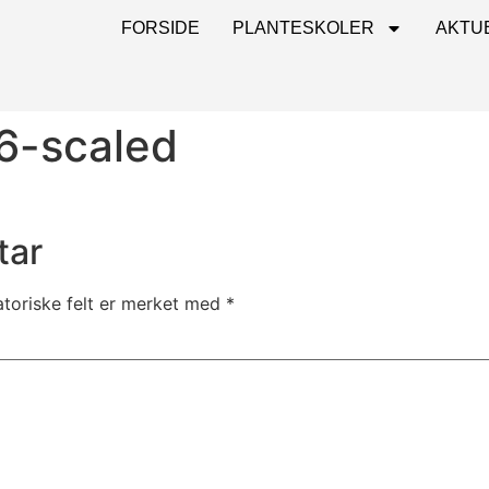
FORSIDE
PLANTESKOLER
AKTU
6-scaled
tar
atoriske felt er merket med
*