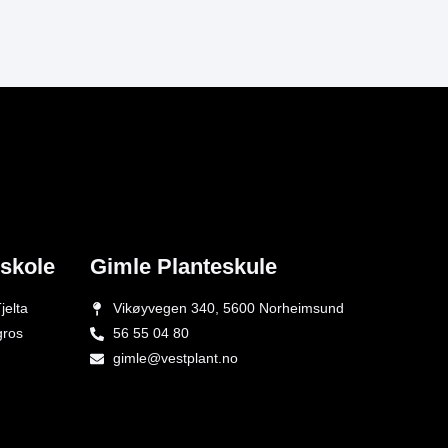
eskole
Gimle Planteskule
jelta
Vikøyvegen 340, 5600 Norheimsund
gros
56 55 04 80
gimle@vestplant.no