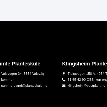
imle Planteskule
Klingsheim Plant
Valevegen 34, 5554 Valevåg
Tjeltavegen 158 A, 4054 T
kommer
51 65 42 90 OBS! kun en
sunnhordland@planteskule.no
klingsheim@vestplant.no