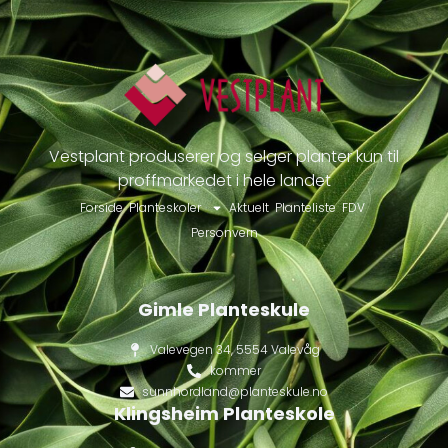
Vestplant produserer og selger planter kun til
proffmarkedet i hele landet
Forside
Planteskoler
Aktuelt
Planteliste
FDV
Personvern
Gimle Planteskule
Valevegen 34, 5554 Valevåg
kommer
sunnhordland@planteskule.no
Klingsheim Planteskole