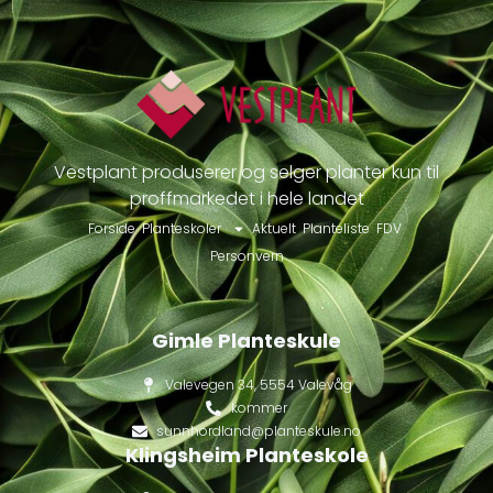
Vestplant produserer og selger planter kun til
proffmarkedet i hele landet
Forside
Planteskoler
Aktuelt
Planteliste
FDV
Personvern
Gimle Planteskule
Valevegen 34, 5554 Valevåg
kommer
sunnhordland@planteskule.no
Klingsheim Planteskole