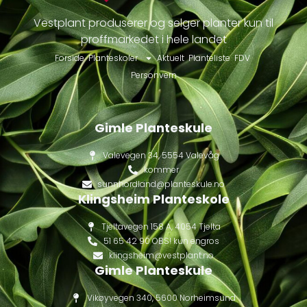
Vestplant produserer og selger planter kun til
proffmarkedet i hele landet
Forside
Planteskoler
Aktuelt
Planteliste
FDV
Personvern
Gimle Planteskule
Valevegen 34, 5554 Valevåg
kommer
sunnhordland@planteskule.no
Klingsheim Planteskole
Tjeltavegen 158 A, 4054 Tjelta
51 65 42 90 OBS! kun engros
klingsheim@vestplant.no
Gimle Planteskule
Vikøyvegen 340, 5600 Norheimsund