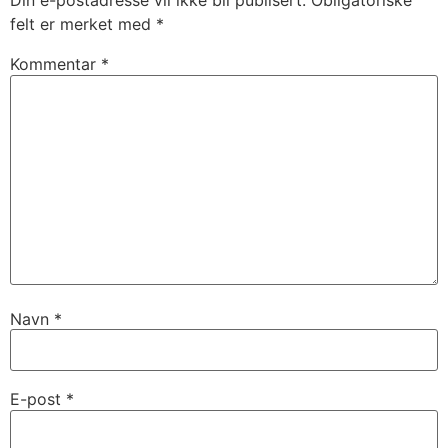
Din e-postadresse vil ikke bli publisert.
Obligatoriske
felt er merket med
*
Kommentar
*
Navn
*
E-post
*