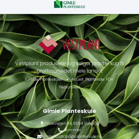
Vestplant produserer og selger planter kun til
proffmarkedet i hele landet
Forside
Planteskoler
Aktuelt
Planteliste
FDV
Personvern
Gimle Planteskule
Valevegen 34, 5554 Valevåg
kommer
sunnhordland@planteskule.no