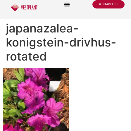
KONTAKT OSS
japanazalea-
konigstein-drivhus-
rotated