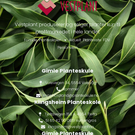
Vestplant produserer og selger planter kun til
proffmarkedet i hele landet
Forside
Planteskoler
Aktuelt
Planteliste
FDV
Personvern
Gimle Planteskule
Valevegen 34, 5554 Valevåg
kommer
sunnhordland@planteskule.no
Klingsheim Planteskole
Tjeltavegen 158 A, 4054 Tjelta
51 65 42 90 OBS! kun engros
klingsheim@vestplant.no
Gimle Planteskule