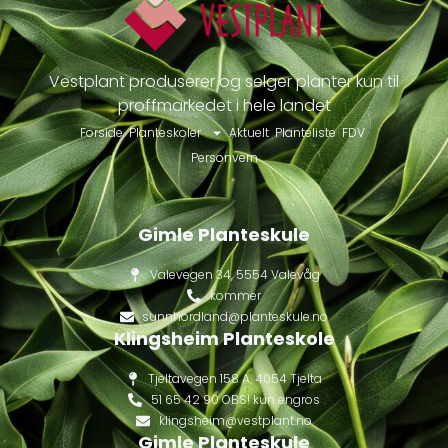
Vestplant produserer og selger planter kun til
proffmarkedet i hele landet
Forside
Planteskoler
Aktuelt
Planteliste
FDV
Personvern
Gimle Planteskule
Valevegen 34, 5554 Valevåg
kommer
sunnhordland@planteskule.no
Klingsheim Planteskole
Tjeltavegen 158 A, 4054 Tjelta
51 65 42 90 OBS! kun engros
klingsheim@vestplant.no
Gimle Planteskule