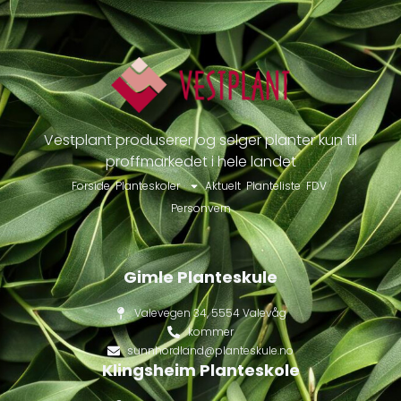
Vestplant produserer og selger planter kun til
proffmarkedet i hele landet
Forside
Planteskoler
Aktuelt
Planteliste
FDV
Personvern
Gimle Planteskule
Valevegen 34, 5554 Valevåg
kommer
sunnhordland@planteskule.no
Klingsheim Planteskole