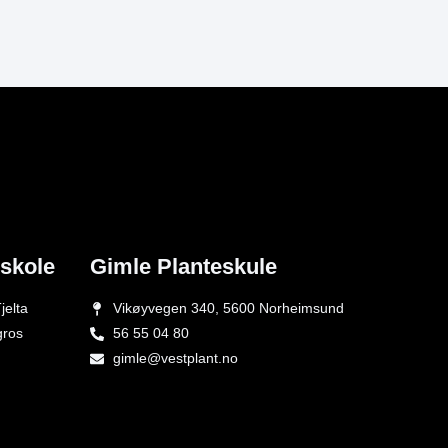
eskole
Gimle Planteskule
jelta
Vikøyvegen 340, 5600 Norheimsund
gros
56 55 04 80
gimle@vestplant.no