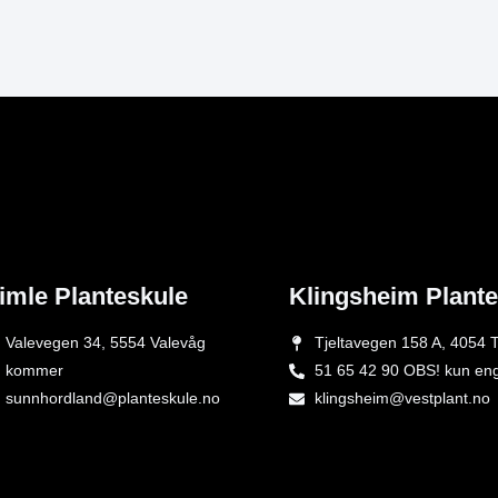
imle Planteskule
Klingsheim Plant
Valevegen 34, 5554 Valevåg
Tjeltavegen 158 A, 4054 T
kommer
51 65 42 90 OBS! kun en
sunnhordland@planteskule.no
klingsheim@vestplant.no