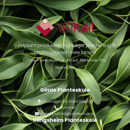
Vestplant produserer og selger planter kun til
proffmarkedet i hele landet
Forside
Planteskoler
Aktuelt
Planteliste
FDV
Personvern
Gimle Planteskule
Valevegen 34, 5554 Valevåg
kommer
sunnhordland@planteskule.no
Klingsheim Planteskole