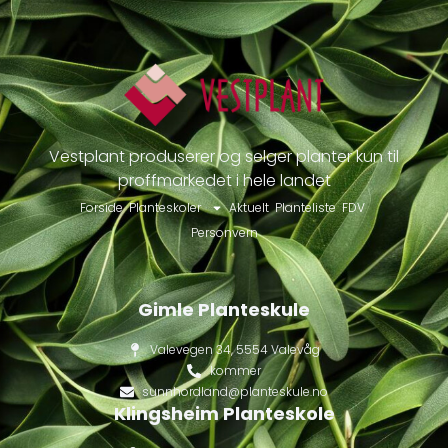
Vestplant produserer og selger planter kun til
proffmarkedet i hele landet
Forside
Planteskoler
Aktuelt
Planteliste
FDV
Personvern
Gimle Planteskule
Valevegen 34, 5554 Valevåg
kommer
sunnhordland@planteskule.no
Klingsheim Planteskole