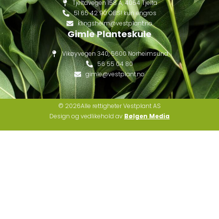
Tjeltavegen 158 A, 4054 Tjelta
51 65 42 90 OBS! kun engros
klingsheim@vestplant.no
Gimle Planteskule
Vikøyvegen 340, 5600 Norheimsund
56 55 04 80
gimle@vestplant.no
© 2026Alle rettigheter Vestplant AS
Design og vedlikehold av
Bølgen Media