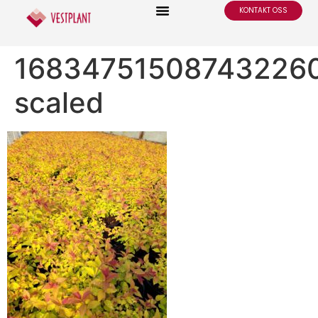
KONTAKT OSS
16834751508743226
scaled