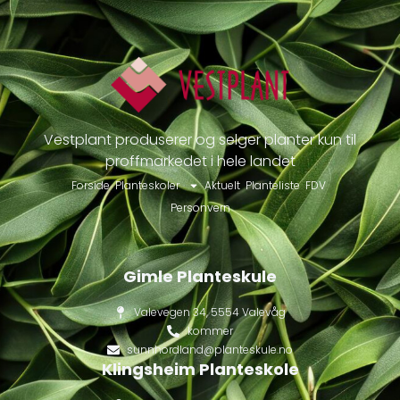
Vestplant produserer og selger planter kun til
proffmarkedet i hele landet
Forside
Planteskoler
Aktuelt
Planteliste
FDV
Personvern
Gimle Planteskule
Valevegen 34, 5554 Valevåg
kommer
sunnhordland@planteskule.no
Klingsheim Planteskole