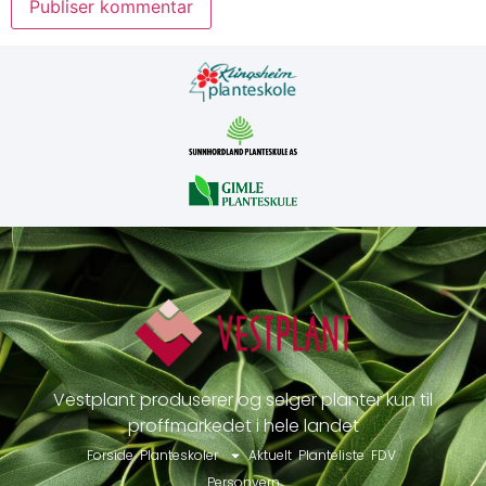
Vestplant produserer og selger planter kun til
proffmarkedet i hele landet
Forside
Planteskoler
Aktuelt
Planteliste
FDV
Personvern