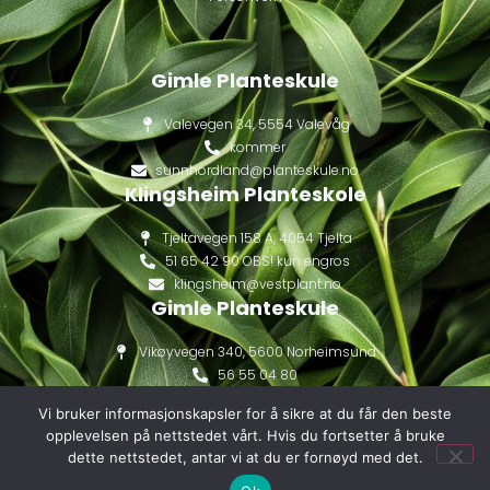
Gimle Planteskule
Valevegen 34, 5554 Valevåg
kommer
sunnhordland@planteskule.no
Klingsheim Planteskole
Tjeltavegen 158 A, 4054 Tjelta
51 65 42 90 OBS! kun engros
klingsheim@vestplant.no
Gimle Planteskule
Vikøyvegen 340, 5600 Norheimsund
56 55 04 80
gimle@vestplant.no
Vi bruker informasjonskapsler for å sikre at du får den beste
opplevelsen på nettstedet vårt. Hvis du fortsetter å bruke
dette nettstedet, antar vi at du er fornøyd med det.
© 2026Alle rettigheter Vestplant AS