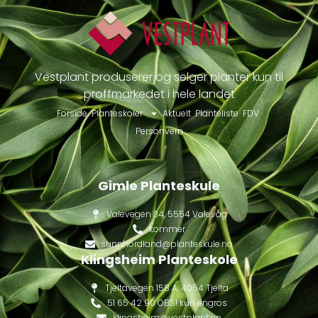
Vestplant produserer og selger planter kun til
proffmarkedet i hele landet
Forside
Planteskoler
Aktuelt
Planteliste
FDV
Personvern
Gimle Planteskule
Valevegen 34, 5554 Valevåg
kommer
sunnhordland@planteskule.no
Klingsheim Planteskole
Tjeltavegen 158 A, 4054 Tjelta
51 65 42 90 OBS! kun engros
klingsheim@vestplant.no