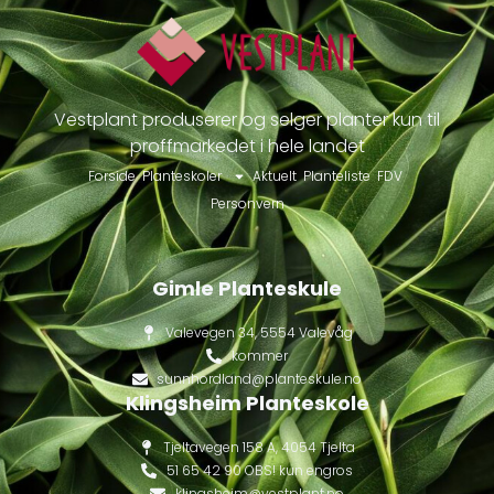
Vestplant produserer og selger planter kun til
proffmarkedet i hele landet
Forside
Planteskoler
Aktuelt
Planteliste
FDV
Personvern
Gimle Planteskule
Valevegen 34, 5554 Valevåg
kommer
sunnhordland@planteskule.no
Klingsheim Planteskole
Tjeltavegen 158 A, 4054 Tjelta
51 65 42 90 OBS! kun engros
klingsheim@vestplant.no