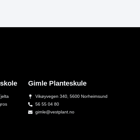
eskole
Gimle Planteskule
jelta
Vikøyvegen 340, 5600 Norheimsund
gros
56 55 04 80
gimle@vestplant.no