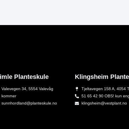
imle Planteskule
Klingsheim Plant
Valevegen 34, 5554 Valevåg
Tjeltavegen 158 A, 4054 T
kommer
51 65 42 90 OBS! kun en
sunnhordland@planteskule.no
klingsheim@vestplant.no