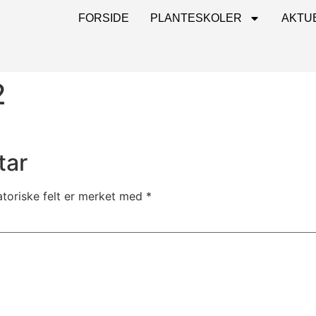
FORSIDE
PLANTESKOLER
AKTU
2
tar
atoriske felt er merket med
*